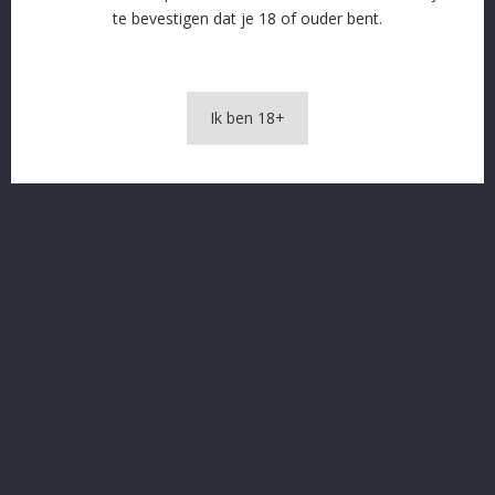
SSL beveiliging en afhandeling via Stripe
te bevestigen dat je 18 of ouder bent.
Gratis levering vanaf € 60 in naburige gemeenten
Ik ben 18+
OMSCHRIJVING
PRODUCTDETAILS
KRAGGE Tripel 7.5% 33 cl
In The Same Category
16 andere producten in dezelfde categorie: