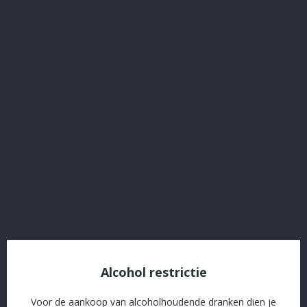
KRAGGE Tripel 7.5% 33 Cl
Referentie:
13B22
€ 1,83
Inclusief belasting
Plus leeggoed: € 0,10 (tax incl)
KRAGGE Tripel 7.5% 33 cl
Verpakking
Delen
Alcohol restrictie
Voor de aankoop van alcoholhoudende dranken dien je