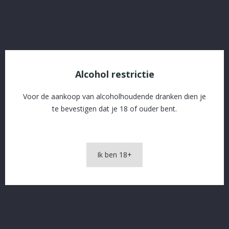
OMSCHRIJVING
PRODUCTDETAILS
Alcohol restrictie
Voor de aankoop van alcoholhoudende dranken dien je
te bevestigen dat je 18 of ouder bent.
Kraaike MIX 33cl
Ik ben 18+
In The Same Category
16 andere producten in dezelfde categorie: