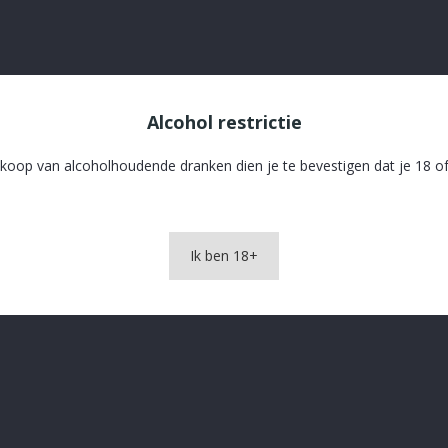
 33 Cl
Wolf 33cl 8% 33 Cl
Alcohol restrictie
€ 1,79
€ 2
koop van alcoholhoudende dranken dien je te bevestigen dat je 18 of
Ik ben 18+