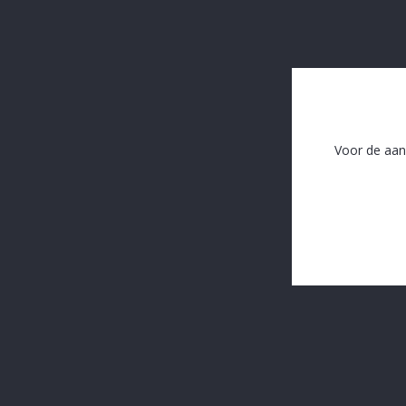
Druppel Hop
€ 1,59
Voor de aan