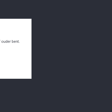
Broeder Jac.WinterKlokje 33c
Averbode 33 Cl
,04
€ 1,63
 ouder bent.