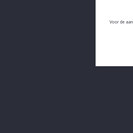
Peeterman 33 cl
Voor de aan
In The Same Category
16 andere producten in dezelfde categorie: