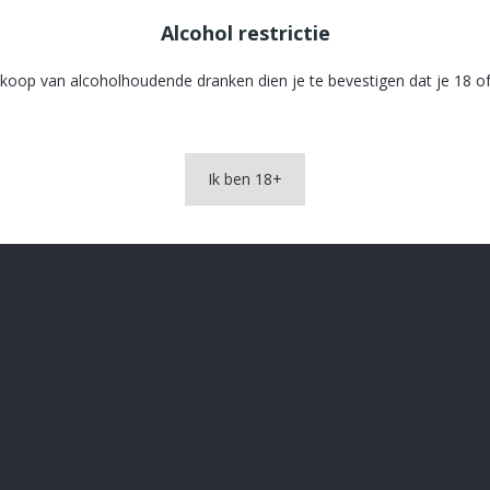
Alcohol restrictie
koop van alcoholhoudende dranken dien je te bevestigen dat je 18 of
Ik ben 18+