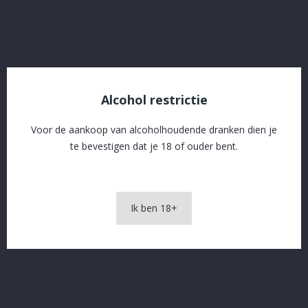
OMSCHRIJVING
PRODUCTDETAILS
Alcohol restrictie
Voor de aankoop van alcoholhoudende dranken dien je
te bevestigen dat je 18 of ouder bent.
Pepica Monostrell Rood
Ik ben 18+
In The Same Category
16 andere producten in dezelfde categorie: