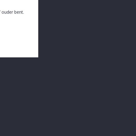
 ouder bent.
Villa Fura Pin.Grigio Wit 75cl
Vinha Do Monte Wit 75 Cl
€ 8,70
€ 9,65