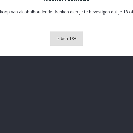
koop van alcoholhoudende dranken dien je te bevestigen dat je 18 of
Ik ben 18+
Chat. Verdejo 2022 Yllera
Vina Lastra Verdejo
€ 6,20
€ 5,65