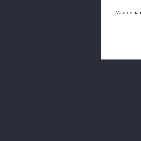
Voor de aan
In The Same Category
16 andere producten in dezelfde categorie:
Lunatico Trebbiano Wit 75 Cl
Selva Chardonnay
€ 7,65
€ 6,30