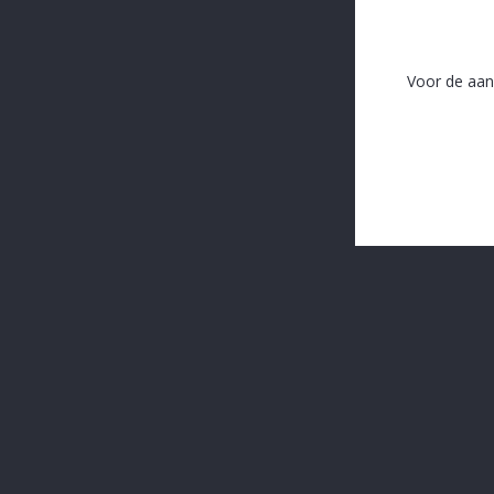
Blondor Leives wit Bie 25 cl
Voor de aan
In The Same Category
16 andere producten in dezelfde categorie: