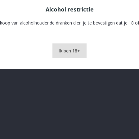
Alcohol restrictie
koop van alcoholhoudende dranken dien je te bevestigen dat je 18 of
Ik ben 18+