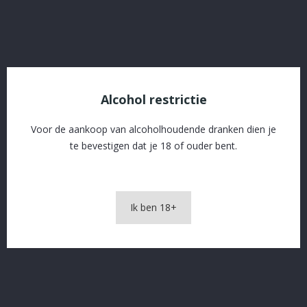
OMSCHRIJVING
PRODUCTDETAILS
Alcohol restrictie
Voor de aankoop van alcoholhoudende dranken dien je
te bevestigen dat je 18 of ouder bent.
Monk Stout 33cl
Ik ben 18+
In The Same Category
16 andere producten in dezelfde categorie: