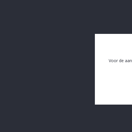
Voor de aan
La Chouffe 33 cl CHERRY
In The Same Category