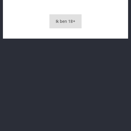
OMSCHRIJVING
Ik ben 18+
PRODUCTDETAILS
Cava Amaya 75 cl
In The Same Category
16 andere producten in dezelfde categorie: