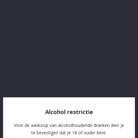
Cava Amaya 75 Cl
Referentie:
54366
€ 11,20
Inclusief belasting
Cava Amaya 75 cl
Delen
Alcohol restrictie
SSL beveiliging en afhandeling via Stripe
Voor de aankoop van alcoholhoudende dranken dien je
Gratis levering vanaf € 60 in naburige gemeenten
te bevestigen dat je 18 of ouder bent.