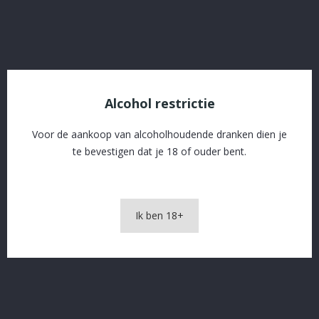
OMSCHRIJVING
PRODUCTDETAILS
Alcohol restrictie
Voor de aankoop van alcoholhoudende dranken dien je
te bevestigen dat je 18 of ouder bent.
Snake Bite 33cl
Ik ben 18+
In The Same Category
16 andere producten in dezelfde categorie: