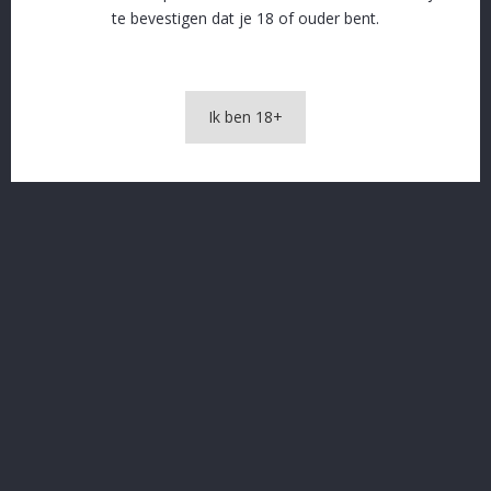
SSL beveiliging en afhandeling via Stripe
te bevestigen dat je 18 of ouder bent.
Gratis levering vanaf € 60 in naburige gemeenten
Ik ben 18+
OMSCHRIJVING
PRODUCTDETAILS
Jupiler blik 35,5
In The Same Category
16 andere producten in dezelfde categorie: