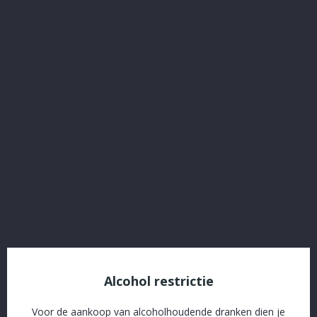
Jupiler Blik 35,5
Referentie:
7006
€ 1,24
Inclusief belasting
Jupiler blik 35,5
Verpakking
Delen
Alcohol restrictie
Voor de aankoop van alcoholhoudende dranken dien je