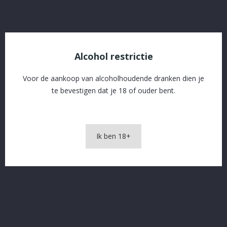
OMSCHRIJVING
PRODUCTDETAILS
Alcohol restrictie
Voor de aankoop van alcoholhoudende dranken dien je
Caves Saint-Christ ROSE
te bevestigen dat je 18 of ouder bent.
Ik ben 18+
In The Same Category
16 andere producten in dezelfde categorie: