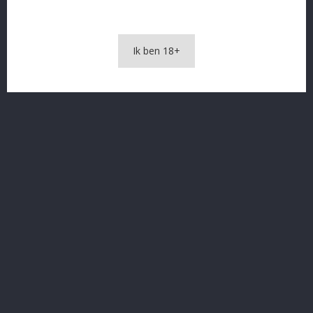
OMSCHRIJVING
Ik ben 18+
PRODUCTDETAILS
Rüdesheimer Royal Blau ZOET!
In The Same Category
16 andere producten in dezelfde categorie: