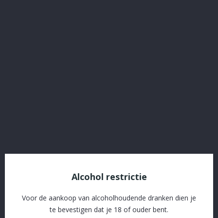
Rüdesheimer Royal Blau ZOET!
Referentie:
52244
€ 6,60
Inclusief belasting
Rüdesheimer Royal Blau ZOET!
Delen
Alcohol restrictie
SSL beveiliging en afhandeling via Stripe
Voor de aankoop van alcoholhoudende dranken dien je
Gratis levering vanaf € 60 in naburige gemeenten
te bevestigen dat je 18 of ouder bent.