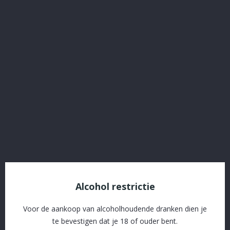
Octomore 70/59.5
Referentie:
4353
€ 150,80
Inclusief belasting
Octomore 70/59.5
Delen
Alcohol restrictie
SSL beveiliging en afhandeling via Stripe
Voor de aankoop van alcoholhoudende dranken dien je
Gratis levering vanaf € 60 in naburige gemeenten
te bevestigen dat je 18 of ouder bent.