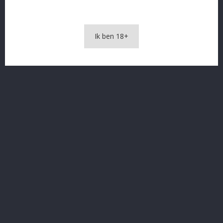
OMSCHRIJVING
Ik ben 18+
PRODUCTDETAILS
Octomore 70/59.5
In The Same Category
16 andere producten in dezelfde categorie: