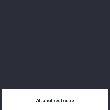
Schuppenboer 33 Cl TRIPEL
Referentie:
13846
€ 1,61
Inclusief belasting
Plus leeggoed: € 0,10 (tax incl)
Schuppenboer 33 cl TRIPEL
Verpakking
Delen
Alcohol restrictie