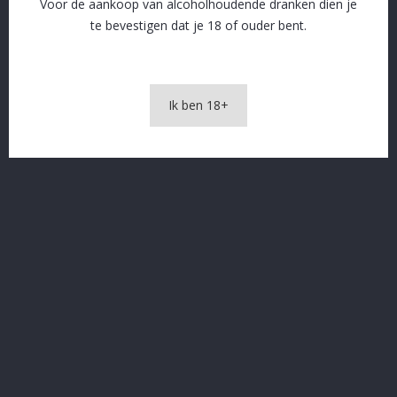
Voor de aankoop van alcoholhoudende dranken dien je
te bevestigen dat je 18 of ouder bent.
SSL beveiliging en afhandeling via Stripe
Gratis levering vanaf € 60 in naburige gemeenten
Ik ben 18+
OMSCHRIJVING
PRODUCTDETAILS
Schuppenboer 33 cl TRIPEL
In The Same Category
16 andere producten in dezelfde categorie: