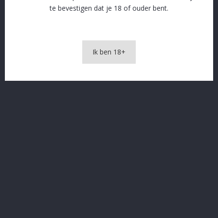
SSL beveiliging en afhandeling via Stripe
te bevestigen dat je 18 of ouder bent.
Gratis levering vanaf € 60 in naburige gemeenten
Ik ben 18+
OMSCHRIJVING
PRODUCTDETAILS
Maredsous10% Tripel
In The Same Category
16 andere producten in dezelfde categorie: