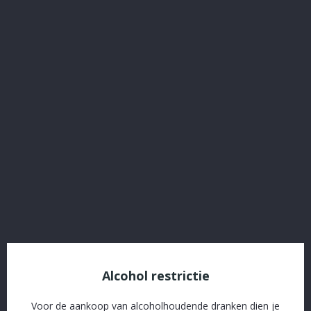
Maredsous10% Tripel
Referentie:
13230
€ 2,04
Inclusief belasting
Plus leeggoed: € 0,10 (tax incl)
Maredsous10% Tripel
Verpakking
Delen
Alcohol restrictie
Voor de aankoop van alcoholhoudende dranken dien je