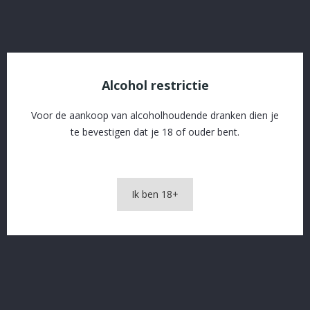
OMSCHRIJVING
PRODUCTDETAILS
Alcohol restrictie
Voor de aankoop van alcoholhoudende dranken dien je
Duvel Barrel Aged 75 cl NR 9
te bevestigen dat je 18 of ouder bent.
Ik ben 18+
In The Same Category
16 andere producten in dezelfde categorie: