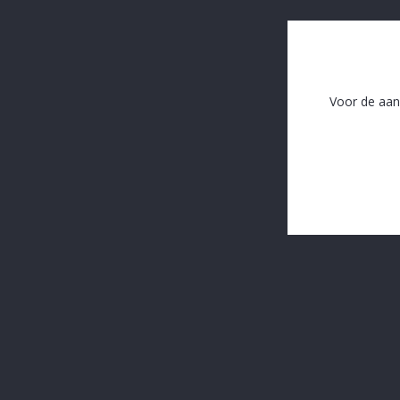
G.C.Indulgence Festiva 75cl
Voor de aan
In The Same Category
16 andere producten in dezelfde categorie: