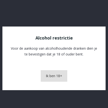
Gratis levering vanaf € 60 in naburige gemeenten
OMSCHRIJVING
Alcohol restrictie
PRODUCTDETAILS
Voor de aankoop van alcoholhoudende dranken dien je
te bevestigen dat je 18 of ouder bent.
Cuvée Clarisse Whisky 33 cl
Ik ben 18+
In The Same Category
16 andere producten in dezelfde categorie: