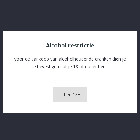
OMSCHRIJVING
PRODUCTDETAILS
Alcohol restrictie
Voor de aankoop van alcoholhoudende dranken dien je
te bevestigen dat je 18 of ouder bent.
Barbe Noire 33.cl
Ik ben 18+
In The Same Category
16 andere producten in dezelfde categorie: