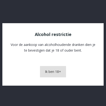
OMSCHRIJVING
PRODUCTDETAILS
Alcohol restrictie
Voor de aankoop van alcoholhoudende dranken dien je
te bevestigen dat je 18 of ouder bent.
Stella 33 cl
Ik ben 18+
In The Same Category
16 andere producten in dezelfde categorie: