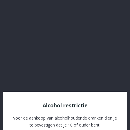
Gin Buss 3x 20 Cl Feest
Referentie:
47500
€ 45,65
Inclusief belasting
Gin Buss 3x 20 cl Feest
Delen
Alcohol restrictie
SSL beveiliging en afhandeling via Stripe
Voor de aankoop van alcoholhoudende dranken dien je
Gratis levering vanaf € 60 in naburige gemeenten
te bevestigen dat je 18 of ouder bent.