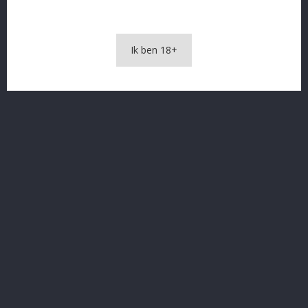
OMSCHRIJVING
Ik ben 18+
PRODUCTDETAILS
Gin Buss 3x 20 cl Feest
In The Same Category
16 andere producten in dezelfde categorie: