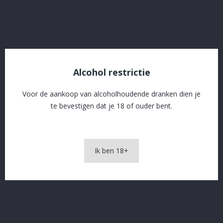
OMSCHRIJVING
PRODUCTDETAILS
Alcohol restrictie
Voor de aankoop van alcoholhoudende dranken dien je
te bevestigen dat je 18 of ouder bent.
Eylenbosch Wild Blond 75cl
Ik ben 18+
In The Same Category
16 andere producten in dezelfde categorie: