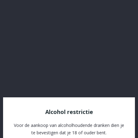
Elixir Liter
Referentie:
2697
€ 39,80
Inclusief belasting
Elixir liter
Delen
Alcohol restrictie
SSL beveiliging en afhandeling via Stripe
Voor de aankoop van alcoholhoudende dranken dien je
Gratis levering vanaf € 60 in naburige gemeenten
te bevestigen dat je 18 of ouder bent.