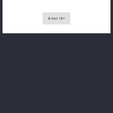
OMSCHRIJVING
Ik ben 18+
PRODUCTDETAILS
Elixir liter
In The Same Category
16 andere producten in dezelfde categorie: